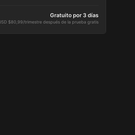
s on demand
speciales
Gratuito por 3 días
ente cada 3 meses. cancela en cualquier momento.
USD $80,99/trimestre después de la prueba gratis