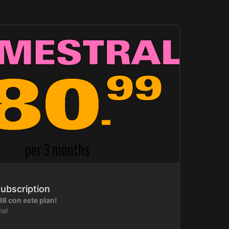
Subscription
98 con este plan!
nal
 vivo al mes