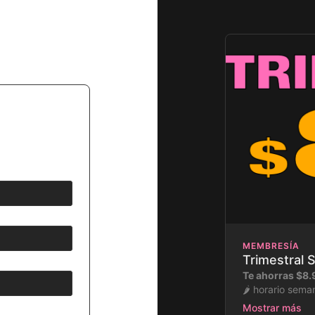
MEMBRESÍA
Trimestral 
Te ahorras $8.
🌶️ horario sema
🌶️ 15 clases en