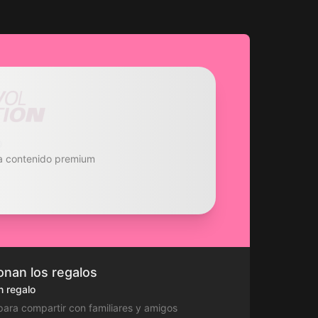
o
a contenido premium
nan los regalos
 regalo
 para compartir con familiares y amigos