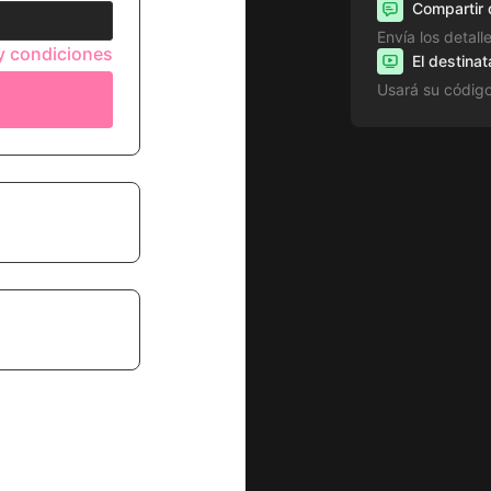
Compartir 
Envía los detall
y condiciones
El destinat
Usará su códig