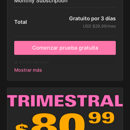
Monthly Subscription
Gratuito por 3 días
Total
USD $29,99/mes
Comenzar prueba gratuita
🌶️ horario semanal
🌶️ 15 clases en vivo al mes
🌶️ 150+ videos on demand
🌶️ programas especiales
🌶️ comunidad
🌶️ pago recurrente cada 30 días. cancela en
cualquier momento.