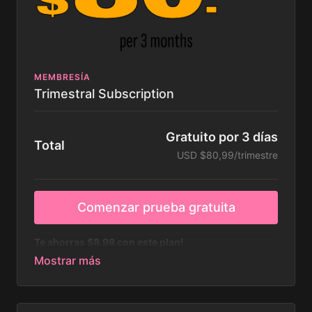
MEMBRESÍA
Trimestral Subscription
Gratuito por 3 días
Total
USD $80,99/trimestre
Comenzar prueba gratuita
Te ahorras $8.98 con este plan!
🌶️ horario semanal
🌶️ 15 clases en vivo al mes
🌶️ 150+ videos on demand
🌶️ programas especiales
🌶️ comunidad