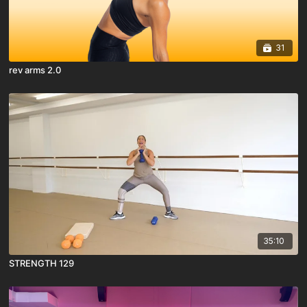
31
rev arms 2.0
35:10
STRENGTH 129