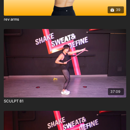
39
rev arms
37:09
SCULPT 81