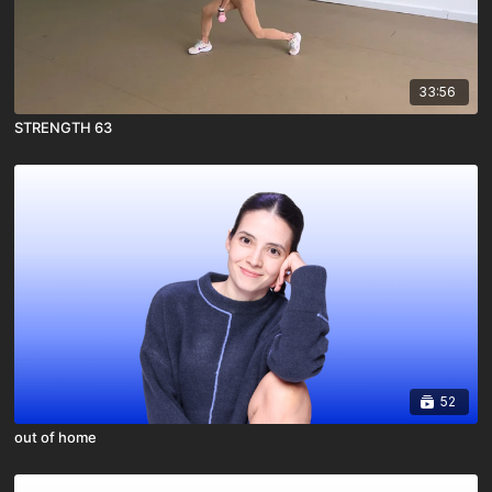
33:56
STRENGTH 63
52
out of home