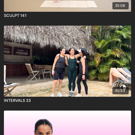
35:08
SCULPT 141
40:53
INTERVALS 33