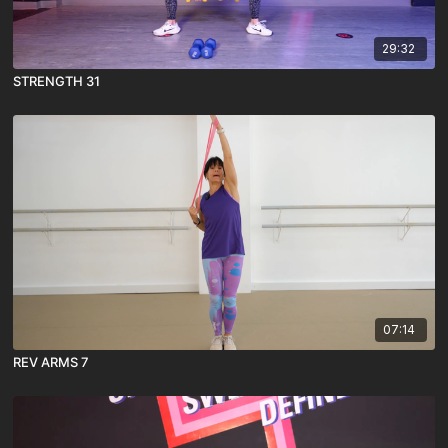
29:32
STRENGTH 31
07:14
REV ARMS 7