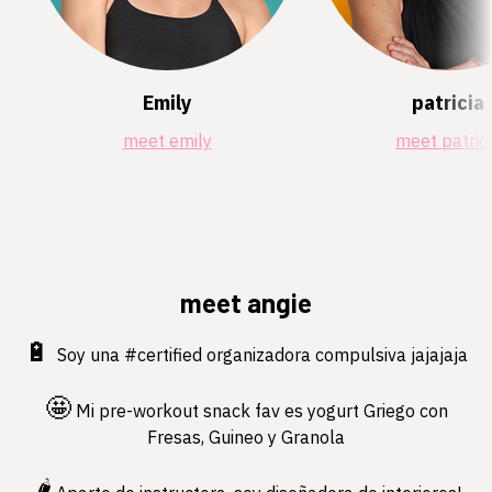
Emily
patricia
meet emily
meet patric
meet angie
🔋
Soy una #certified organizadora compulsiva jajajaja
🤩
Mi pre-workout snack fav es yogurt Griego con
Fresas, Guineo y Granola
🌶️