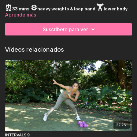
⏰
⚙️
🏋
33 mins
heavy weights & loop band
lower body
Aprende más
Suscríbete para ver
Vídeos relacionados
32:26
INTERVALS 9