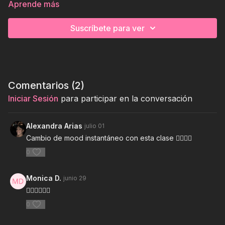
Aprende más
Suscríbete para ver
Comentarios (
2
)
Iniciar Sesión
para participar en la conversación
Alexandra Arias
julio 01
Cambio de mood instantáneo con esta clase 😮‍💨💥💖
0
Monica D.
junio 29
❤️‍🔥❤️‍🔥❤️‍🔥
0