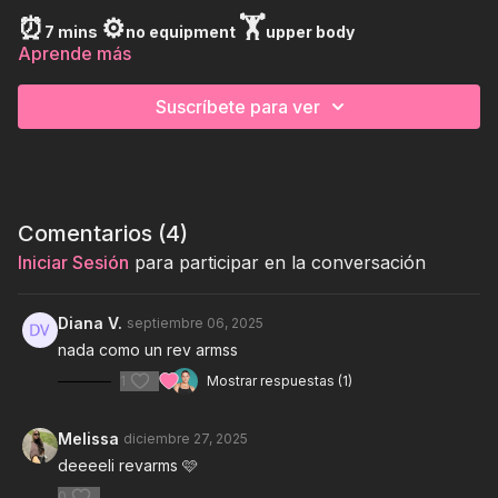
⏰
⚙️
🏋
7 mins
no equipment
upper body
Aprende más
Suscríbete para ver
Comentarios (
4
)
Iniciar Sesión
para participar en la conversación
Diana V.
septiembre 06, 2025
nada como un rev armss
1
Mostrar respuestas (1)
Melissa
diciembre 27, 2025
deeeeli revarms 🩷
0