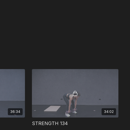
36:34
34:02
STRENGTH 134