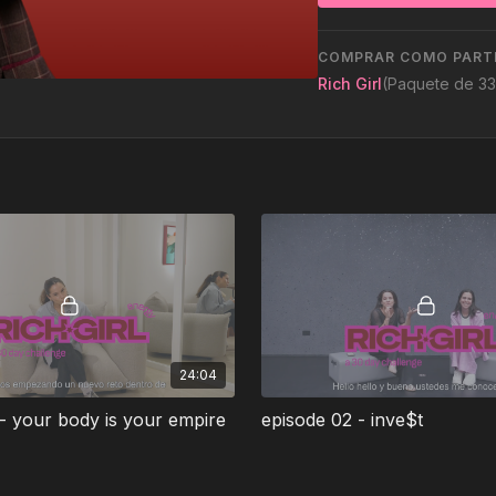
Light, Medium, Heavy w
COMPRAR COMO PARTE
Join our whatsapp c
Rich Girl
(Paquete de 33
24:04
 - your body is your empire
episode 02 - inve$t