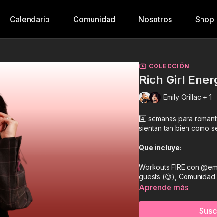
Calendario
Comunidad
Nosotros
Shop
COLECCIÓN
Rich Girl Ener
Emily Orillac + 1
4️⃣ semanas para romantiz
sientan tan bien como se 
Que incluye:
Workouts FIRE con @emi
guests (😉), Comunida
MINDSET 🤑🤑🤑
Aprende más
Necesitas:
Susc