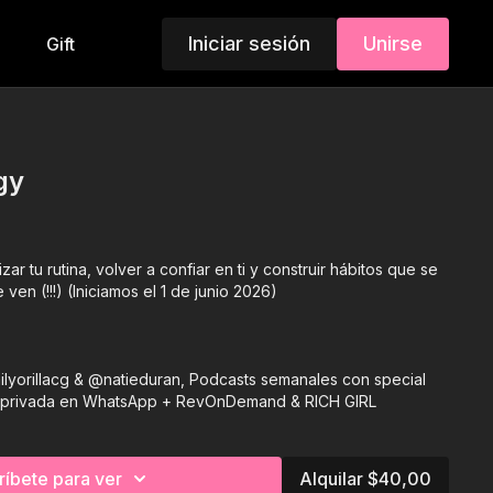
Iniciar sesión
Unirse
Gift
gy
ar tu rutina, volver a confiar en ti y construir hábitos que se
ven (!!!) (Iniciamos el 1 de junio 2026)
lyorillacg & @natieduran, Podcasts semanales con special
d privada en WhatsApp + RevOnDemand & RICH GIRL
ríbete para ver
Alquilar $40,00