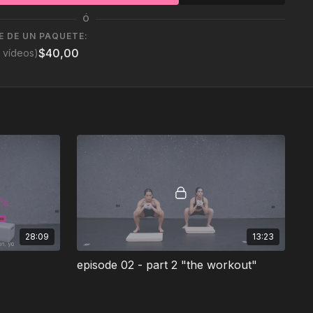
eights and loop bands
Ó
 DE UN PAQUETE:
ommunity
(click aqui)
$40,00
 vídeos)
28:09
13:23
episode 02 - part 2 "the workout"