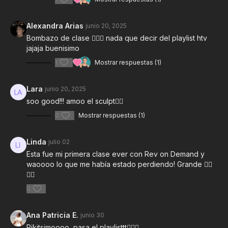
Alexandra Arias
junio 20, 2025
Bombazo de clase 😮‍💨💖 nada que decir del playlist htv
jajaja buenisimo
1
Mostrar respuestas (1)
Lara
junio 20, 2025
soo good!!! amoo el sculpt❤️‍🔥
0
Mostrar respuestas (1)
Linda
julio 02
Esta fue mi primera clase ever con Rev on Demand y
waoooo lo que me había estado perdiendo! Grande ❤️‍🔥
❤️‍🔥
0
Ana Patricia E.
junio 30
Rikitsimoooo, pasa el playlisttt👌🏻🔥