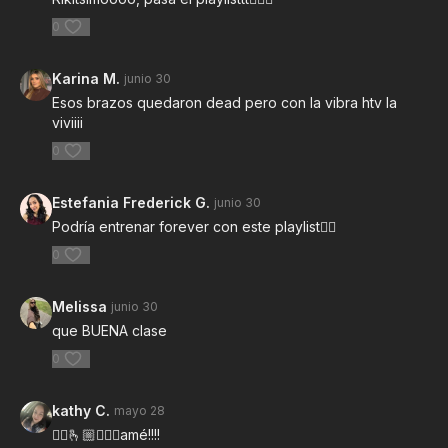
0
Karina M.
junio 30
Esos brazos quedaron dead pero con la vibra htv la
viviiii
0
Estefania Frederick G.
junio 30
Podría entrenar forever con este playlist❤️‍🔥
0
Melissa
junio 30
que BUENA clase
0
kathy C.
mayo 28
❤️‍🔥🫰🏼🤸🏻‍♂️amé!!!!