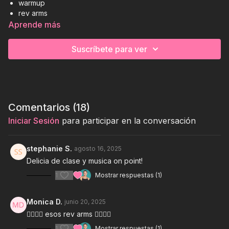
warmup
rev arms
plank series
Aprende más
all fours
standing leg series
Suscríbete para ver
abs
cool down
⏰
⚙️
🏋
32 mins
medium weights
full body
Comentarios (
18
)
*FUELED BY ATHLETA & MANSA
Iniciar Sesión
para participar en la conversación
stephanie S.
agosto 16, 2025
Delicia de clase y musica on point!
1
Mostrar respuestas (1)
Monica D.
junio 20, 2025
❤️‍🔥❤️‍🔥 esos rev arms ❤️‍🔥❤️‍🔥
1
Mostrar respuestas (1)