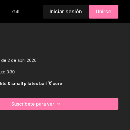
Iniciar sesión
Unirse
Gift
s de 2 de abril 2026.
uto 3:30
ht weights & small pilates ball 🏋 core
Suscríbete para ver