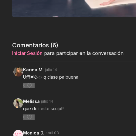
Comentarios (
6
)
Iniciar Sesión
para participar en la conversación
Karina M.
julio 14
Ufff🌟🥳✨ q clase pa buena
0
Melissa
julio 14
que deli este sculpt!!
0
Monica D.
abril 03