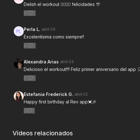
Delish el workout ❤️‍🔥❤️‍🔥 felicidades 🎊
0
Perla L.
abril 03
Excelentísima como siempre!!
0
Alexandra Arias
abril 03
Delicioso el workout!!!! Feliz primer aniversario del ap
0
Estefania Frederick G.
abril 02
Happy first birthday al Rev app💓🎉
1
Vídeos relacionados