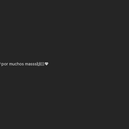
p 🎈por muchos masss🙌🏻💖