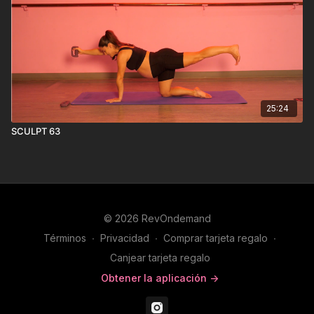
25:24
SCULPT 63
© 2026 RevOndemand
Términos
∙
Privacidad
∙
Comprar tarjeta regalo
∙
Canjear tarjeta regalo
Obtener la aplicación ->