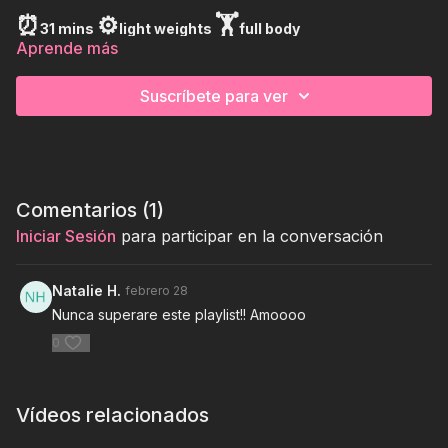
⏰
⚙️
🏋
31 mins
light weights
full body
Aprende más
Suscríbete para ver
Comentarios (
1
)
Iniciar Sesión
para participar en la conversación
Natalie H.
febrero 28
Nunca superare este playlist!! Amoooo
0
Vídeos relacionados