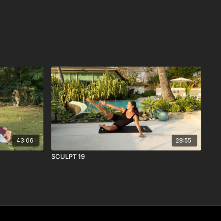
43:06
28:55
SCULPT 19