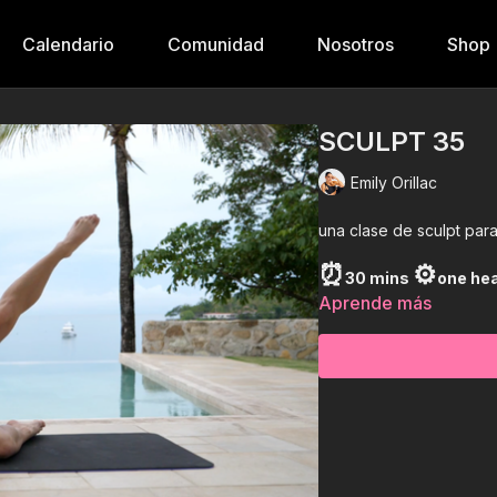
Calendario
Comunidad
Nosotros
Shop
SCULPT 35
Emily Orillac
una clase de sculpt para 
⏰
⚙️
30 mins
one he
Aprende más