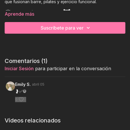
que fusionan barre, pilates y ejercicio funcional.
⏰
⚙️
🏋
Aprende más
35 mins
light weights
full body
Suscríbete para ver
Comentarios (
1
)
Iniciar Sesión
para participar en la conversación
Emily S.
abril 05
🤰✅💀
0
Vídeos relacionados