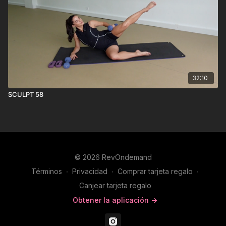
32:10
SCULPT 58
© 2026 RevOndemand
Términos
∙
Privacidad
∙
Comprar tarjeta regalo
∙
Canjear tarjeta regalo
Obtener la aplicación ->