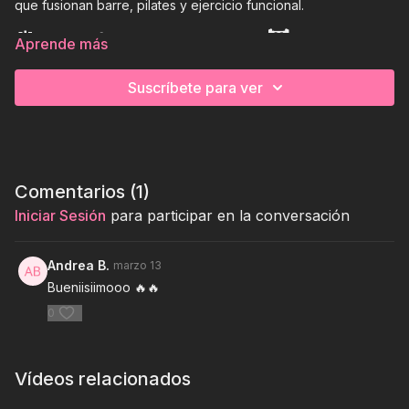
que fusionan barre, pilates y ejercicio funcional.
⏰
⚙️
🏋
Aprende más
33 mins
light & medium weights
full body
Suscríbete para ver
Comentarios (
1
)
Iniciar Sesión
para participar en la conversación
Andrea B.
marzo 13
Bueniisiimooo 🔥🔥
0
Vídeos relacionados