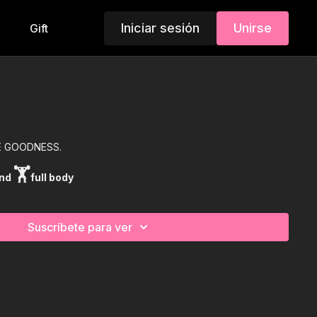
Iniciar sesión
Unirse
Gift
E GOODNESS.
🏋
and
full
body
Suscríbete para ver