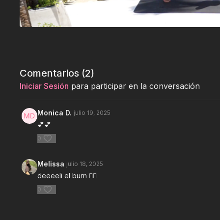
Comentarios (
2
)
Iniciar Sesión
para participar en la conversación
Monica D.
julio 19, 2025
💕💕
0
Melissa
julio 18, 2025
deeeeli el burn ❤️‍🔥
0