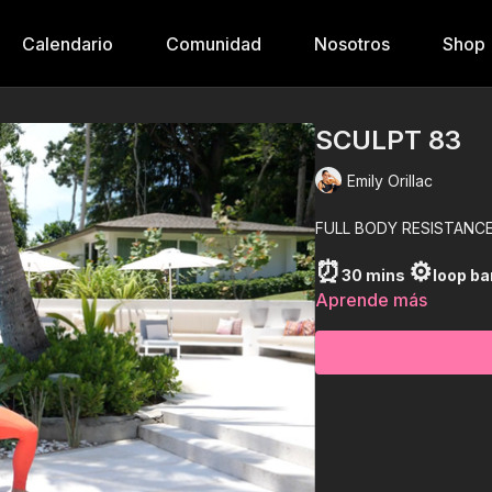
Calendario
Comunidad
Nosotros
Shop
SCULPT 83
Emily Orillac
FULL BODY RESISTANC
⏰
⚙️
30 mins
loop b
Aprende más