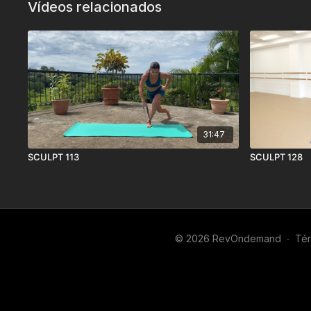
Vídeos relacionados
31:47
SCULPT 113
SCULPT 128
© 2026 RevOndemand
∙
Tér