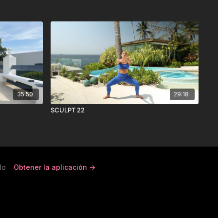
35:50
29:18
SCULPT 22
lo
Obtener la aplicación ->