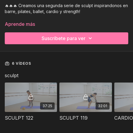
🔥🔥🔥 Creamos una segunda serie de sculpt inspirandonos en
barre, pilates, ballet, cardio y strength!
burn + release = ❤️‍🔥
Aprende más
Suscríbete para ver
6 VÍDEOS
sculpt
37:25
32:01
SCULPT 122
SCULPT 119
CARDIO