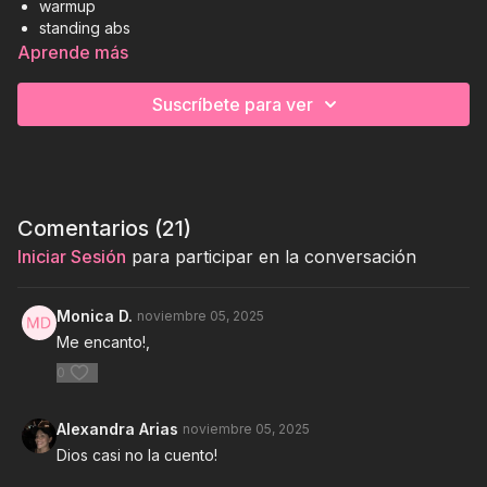
warmup
standing abs
lateral obliques
Aprende más
plank series
all four plank
Suscríbete para ver
abs (crunch series)
stretch
⏰
⚙️
🏋
34 mins
no equipment
core
Comentarios (
21
)
Iniciar Sesión
para participar en la conversación
Monica D.
noviembre 05, 2025
Me encanto!,
0
Alexandra Arias
noviembre 05, 2025
Dios casi no la cuento!