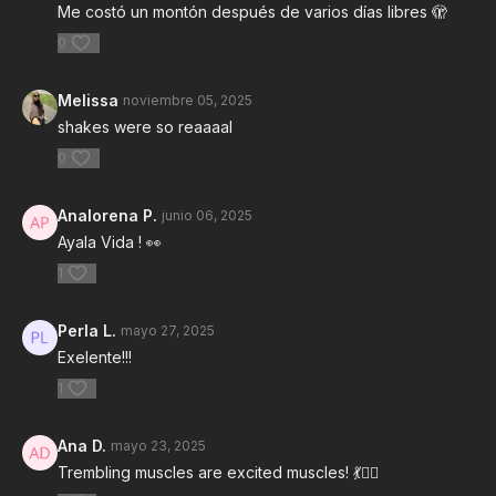
Me costó un montón después de varios días libres 🫣
0
Melissa
noviembre 05, 2025
shakes were so reaaaal
0
Analorena P.
junio 06, 2025
Ayala Vida ! 👀
1
Perla L.
mayo 27, 2025
Exelente!!!
1
Ana D.
mayo 23, 2025
Trembling muscles are excited muscles! 💃🤸‍♀️