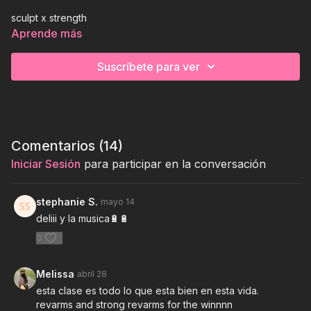
sculpt x strength
Aprende más
focus: core, rev arms, biceps y espalda.
Suscríbete para ver
⏰
31 mins
⚙️
light weights & heavy
🏋
upper body
Comentarios (
14
)
Iniciar Sesión
para participar en la conversación
stephanie S.
mayo 14
deliii y la musica🔋🔋
0
Melissa
abril 28
esta clase es todo lo que esta bien en esta vida.
revarms and strong revarms for the winnnn