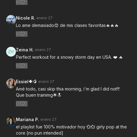
0
Nicole R.
enero 27
Lo ame demasiado😍 de mis clases favoritas🔥🔥🔥
0
Zeina H.
enero 27
Perfect workout for a snowy storm day en USA. ❤️ 🔥
0
Essiel🐠🥭
enero 27
Amé todo, casi skip thia morning, i'm glad I did not!!!
Que buen trainimg🌟🔝
0
Mariana P.
enero 27
el playlist fue 100% motivador hoy 💞💞 girly pop at the
core [no pun intended]