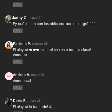
0
kathy C.
marzo 04
Ey qué locura con los oblicuos, pero se logró ❤️‍🔥🤩
0
Patricia P.
febrero 05
El playlist ❤️❤️❤️ me creí cantante toda la clase!!
Ameeee
0
Andrea V.
enero 29
Amee maal
0
Doris B.
enero 28
El playlist lo fue todo! 🥳