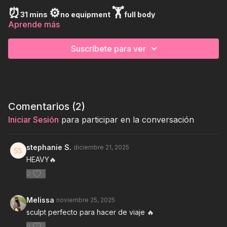
⏰
⚙️
🏋
31 mins
no equipment
full body
Aprende más
Suscríbete para ver
Comentarios (
2
)
Iniciar Sesión
para participar en la conversación
stephanie S.
diciembre 21, 2025
HEAVY🔥
0
Melissa
noviembre 25, 2025
sculpt perfecto para hacer de viaje 🔥
0