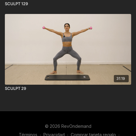
SCULPT 129
31:19
SCULPT 29
© 2026 RevOndemand
Términos
∙
Privacidad
∙
Comprar tarjeta regalo
∙