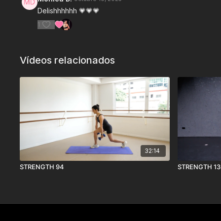
Delishhhhhh 💗💗💗
1
Vídeos relacionados
32:14
STRENGTH 94
STRENGTH 13