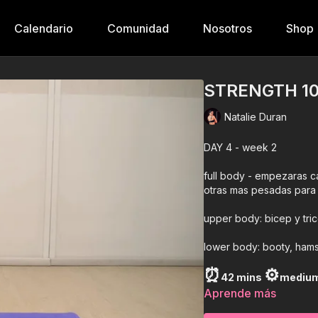
Calendario
Comunidad
Nosotros
Shop
STRENGTH 1
Natalie Duran
DAY 4 - week 2
full body - empezaras c
otras mas pesadas para
upper body: bicep y tri
lower body: booty, hams
⏰
⚙️
42 mins
medium
Aprende más