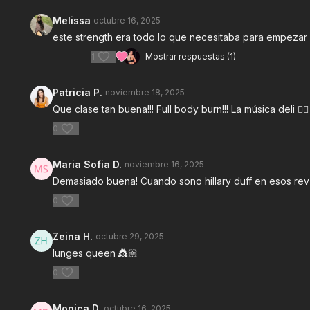
Melissa
octubre 16, 2025
este strength era todo lo que necesitaba para empezar el 
1
Mostrar respuestas (1)
Patricia P.
noviembre 18, 2025
Que clase tan buena!!! Full body burn!!! La música deli ❤️‍🔥
0
Maria Sofia D.
noviembre 16, 2025
Demasiado buena! Cuando sono hillary duff en esos rev
0
Zeina H.
octubre 29, 2025
lunges queen 👸🏼
0
Monica D.
octubre 16, 2025