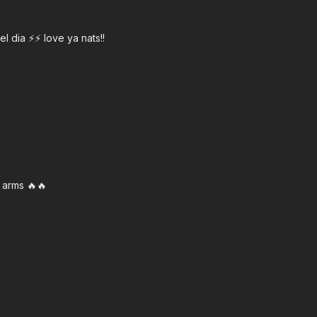
dia ⚡️⚡️ love ya nats!!
 arms 🔥🔥