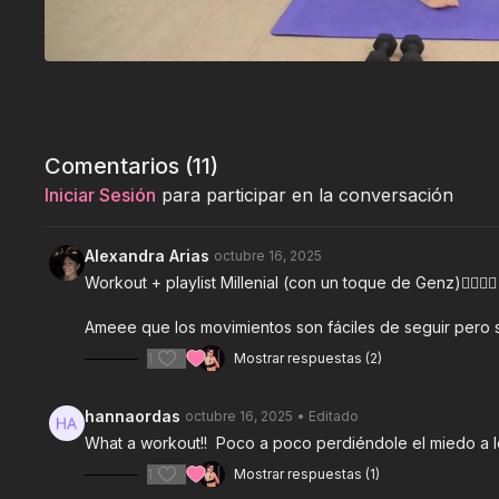
Comentarios (
11
)
Iniciar Sesión
para participar en la conversación
Alexandra Arias
octubre 16, 2025
Workout + playlist Millenial (con un toque de Genz)😮‍💨💥
Ameee que los movimientos son fáciles de seguir pero 
1
Mostrar respuestas (2)
hannaordas
octubre 16, 2025
• Editado
What a workout!! Poco a poco perdiéndole el miedo a lo
1
Mostrar respuestas (1)