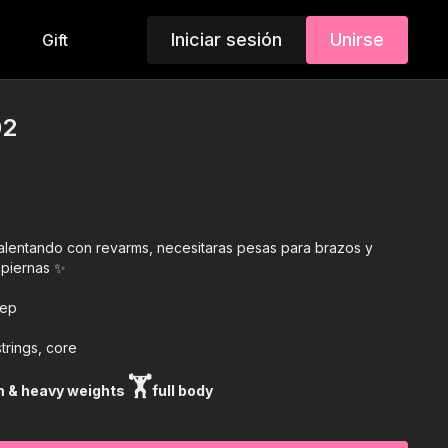
Iniciar sesión
Unirse
Gift
02
alentando con revarms, necesitaras pesas para brazos y
 piernas ✨
cep
trings, core
🏋
 & heavy weights
full body