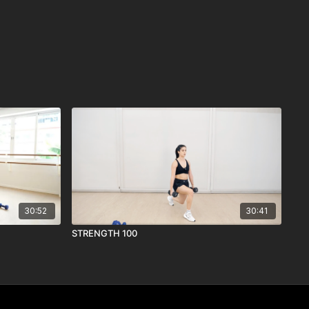
30:52
30:41
STRENGTH 100