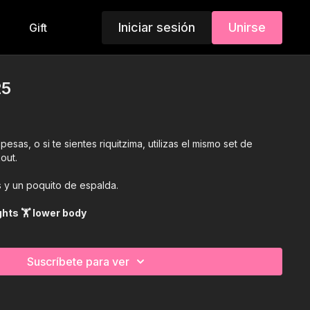
Iniciar sesión
Unirse
Gift
25
esas, o si te sientes riquitzima, utilizas el mismo set de
out.
s y un poquito de espalda.
y weights 🏋 lower body
Suscríbete para ver