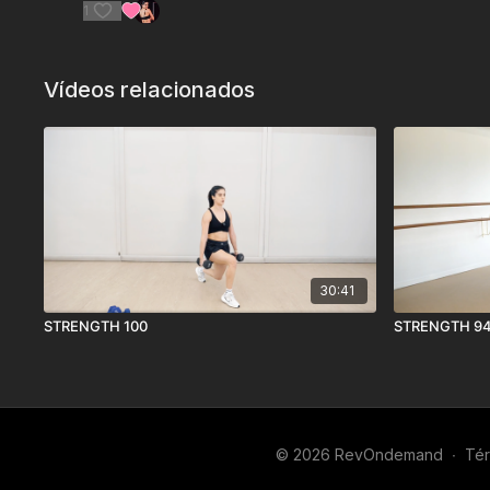
1
Vídeos relacionados
30:41
STRENGTH 100
STRENGTH 9
© 2026 RevOndemand
∙
Tér