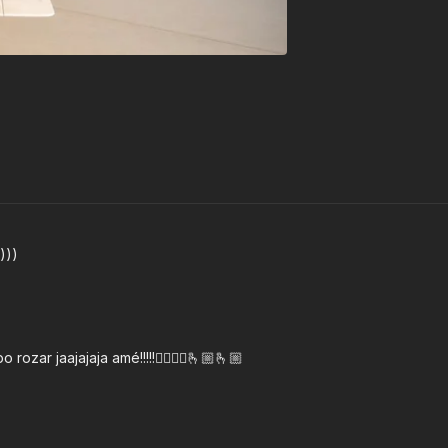
)))
ozar jaajajaja amé!!!!!❤️‍🔥❤️‍🔥🫰🏼🫰🏼