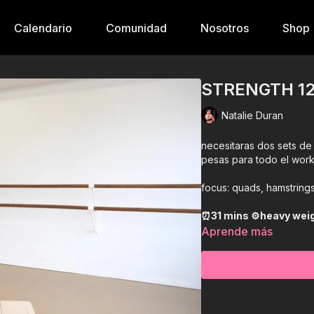
Calendario
Comunidad
Nosotros
Shop
STRENGTH 1
Natalie Duran
necesitaras dos sets de p
pesas para todo el work
focus: quads, hamstring
⏰31 mins ⚙️heav
Aprende más