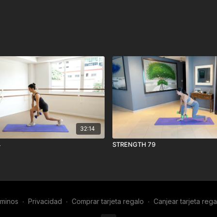
32:14
4
STRENGTH 79
minos
∙
Privacidad
∙
Comprar tarjeta regalo
∙
Canjear tarjeta rega