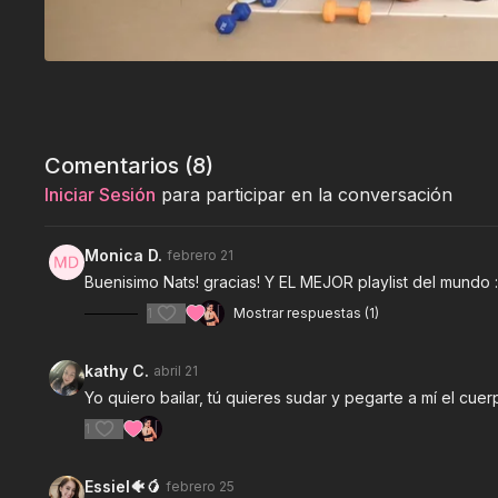
Comentarios (
8
)
Iniciar Sesión
para participar en la conversación
Monica D.
febrero 21
Buenisimo Nats! gracias! Y EL MEJOR playlist del mundo :
1
Mostrar respuestas (1)
kathy C.
abril 21
Yo quiero bailar, tú quieres sudar y pegarte a mí el cuerpo r
1
Essiel🐠🥭
febrero 25