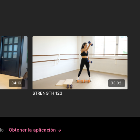
34:19
33:02
STRENGTH 123
lo
Obtener la aplicación ->