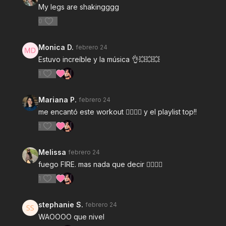
My legs are shakingggg
0
Monica D.
febrero 24
Estuvo increíble y la música 👌💥💥💥
1
Mariana P.
febrero 24
me encantó este workout ❤️‍🔥❤️‍🔥 y el playlist top!!
1
Melissa
febrero 24
fuego FIRE. mas nada que decir ❤️‍🔥😮‍💨
1
stephanie S.
febrero 24
WAOOOO que nivel