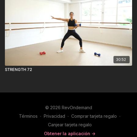
30:52
STRENGTH 72
© 2026 RevOndemand
Términos
∙
Privacidad
∙
Comprar tarjeta regalo
∙
Canjear tarjeta regalo
Obtener la aplicación ->