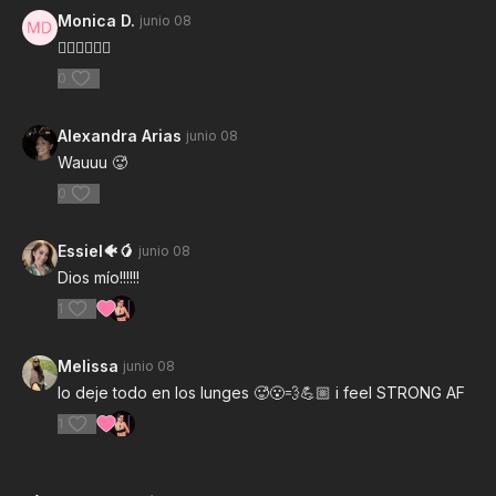
Monica D.
junio 08
❤️‍🔥❤️‍🔥❤️‍🔥
0
Alexandra Arias
junio 08
Wauuu 🥵
0
Essiel🐠🥭
junio 08
Dios mío!!!!!!
1
Melissa
junio 08
lo deje todo en los lunges 🥵😮‍💨💪🏼 i feel STRONG AF
1