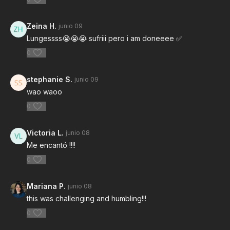
Zeina H.
junio 09
Lungessss😭😭😭 sufriii pero i am doneeee ✅
0
stephanie S.
junio 09
wao waoo
0
Victoria L.
junio 08
Me encantó !!!!
0
Mariana P.
junio 08
this was challenging and humbling!!!
0