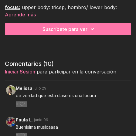
focus:
upper body: tricep, hombro/ lower body:
quads
Aprende más
⏰
32 mins
⚙️
heavy weights
🏋
full body
Suscríbete para ver
Comentarios (
10
)
Iniciar Sesión
para participar en la conversación
Melissa
julio 29
de verdad que esta clase es una locura
0
Paula L.
junio 09
Buenisima musicaaaa
0