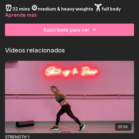
⏰
⚙️
🏋
32 mins
medium & heavy weights
full body
Aprende más
Suscríbete para ver
Vídeos relacionados
35:56
STRENGTH 1