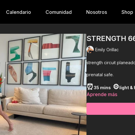
Calendario
Comunidad
Nosotros
Shop
STRENGTH 6
Emily Orillac
strength circuit planead
prenatal safe.
⏰
⚙️
35 mins
light &
Aprende más