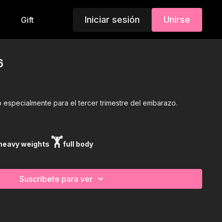
Iniciar sesión
Unirse
Gift
6
o especialmente para el tercer trimestre del embarazo.
🏋
 heavy weights
full body
Suscríbete para ver