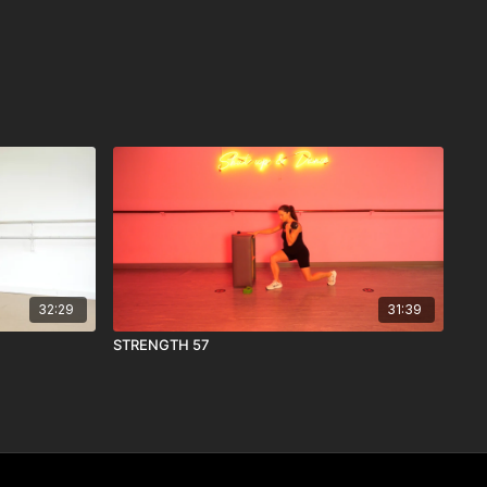
32:29
31:39
STRENGTH 57