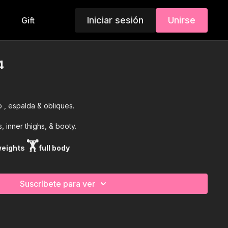
Iniciar sesión
Unirse
Gift
4
 , espalda & obliques.
 inner thighs, & booty.
🏋
weights
full body
Suscríbete para ver