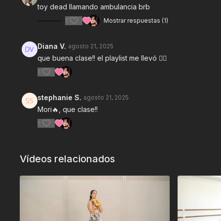
toy dead llamando ambulancia brb
1
Mostrar respuestas (1)
Diana V.
agosto 21, 2025
que buena clase!! el playlist me llevó ❤️‍🔥
1
stephanie S.
agosto 21, 2025
Mori🔥, que clase!!
1
Vídeos relacionados