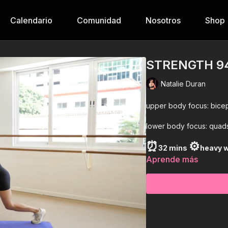
Calendario
Comunidad
Nosotros
Shop
STRENGTH 9
Natalie Duran
upper body focus: bicep
lower body focus: quads,
⏰
⚙️
32 mins
heavy 
Aprende más