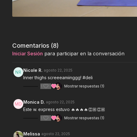
Comentarios (
8
)
Iniciar Sesión
para participar en la conversación
Nicole R.
agosto 22, 2025
Inner thighs screeeamiinggg! #deli
1
Mostrar respuestas (1)
Monica D.
agosto 22, 2025
Este w. express estuvo 🔥🔥🔥🔥👏🏼👏🏼
1
Mostrar respuestas (1)
Melissa
agosto 22, 2025