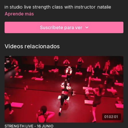
in studio live strength class with instructor natalie
duran.
Aprende más
Suscríbete para ver
Vídeos relacionados
01:02:01
STRENGTH LIVE - 16 JUNIO