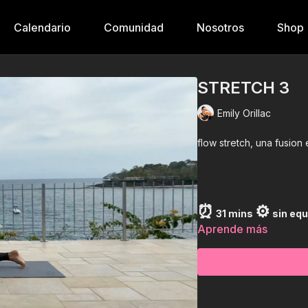
Calendario
Comunidad
Nosotros
Shop
STRETCH 3
Emily Orillac
flow stretch, una fusion
⏰
⚙️
31 mins
sin eq
Aprende más