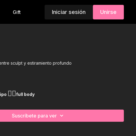
Iniciar sesión
Unirse
Gift
 entre sculpt y estiramiento profundo
🏋️‍♀️
uipo
full body
Suscríbete para ver