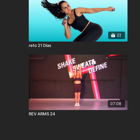
22
reto 21 Días
07:08
REV ARMS 24